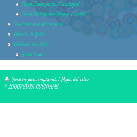
Como Trabajamos "Psicología"
Como trabajamos "Apoyo Escolar"
Servicios Que Realizamos
Galería de fotos
Contacto vía Web
Aviso legal
Versión para imprimir
|
Mapa del sitio
© LOGOPEDIA CUÉNTAME