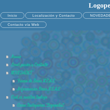
Logope
Inicio
Localización y Contacto
NOVEDAD
Contacto vía Web
Inicio
Localización y Contacto
NOVEDADES
Firma de Becas N.E.A.E
Información Becas N.E.A.E
Cuál es nuestro trabajo
Como Trabajamos "Logopedia"